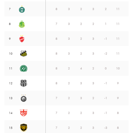
7
8
3
2
3
2
11
8
7
3
2
2
1
11
9
8
3
2
3
-1
11
10
8
3
2
3
-2
11
11
8
2
4
2
0
10
12
8
2
3
3
-1
9
13
7
2
3
2
-1
9
14
7
2
2
3
-1
8
15
7
2
2
3
-3
8