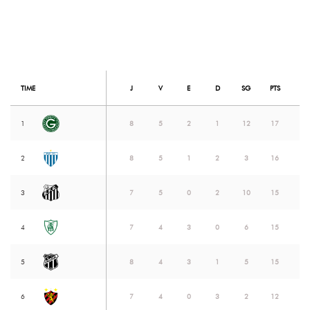
TIME
J
V
E
D
SG
PTS
1
8
5
2
1
12
17
2
8
5
1
2
3
16
3
7
5
0
2
10
15
4
7
4
3
0
6
15
5
8
4
3
1
5
15
6
7
4
0
3
2
12